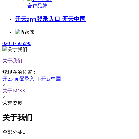
合作品牌
开云app登录入口-开云中国
020-87566596
关于我们
您现在的位置：
开云app登录入口-开云中国
>
关于BOSS
>
荣誉资质
关于我们
全部分类
