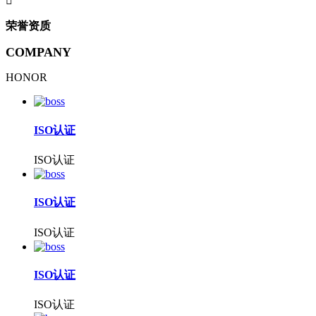

荣誉资质
COMPANY
HONOR
ISO认证
ISO认证
ISO认证
ISO认证
ISO认证
ISO认证