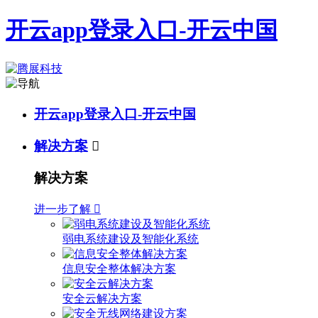
开云app登录入口-开云中国
开云app登录入口-开云中国
解决方案

解决方案
进一步了解

弱电系统建设及智能化系统
信息安全整体解决方案
安全云解决方案