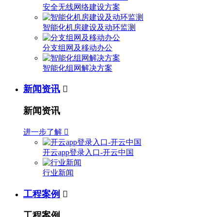
安全无线网络建设方案
智能化机房建设及动环监测
分支组网及移动办公
智能化组网解决方案
新闻资讯

新闻资讯
进一步了解

开云app登录入口-开云中国
行业新闻
工程案例

工程案例