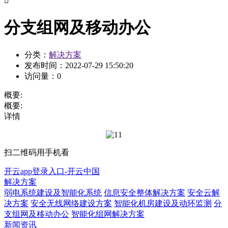

分支组网及移动办公
分类：
解决方案
发布时间：
2022-07-29 15:50:20
访问量：
0
概要:
概要:
详情
扫二维码用手机看
开云app登录入口-开云中国
解决方案
弱电系统建设及智能化系统
信息安全整体解决方案
安全云解
决方案
安全无线网络建设方案
智能化机房建设及动环监测
分
支组网及移动办公
智能化组网解决方案
新闻资讯