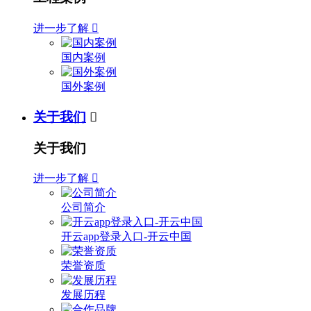
进一步了解

国内案例
国外案例
关于我们

关于我们
进一步了解

公司简介
开云app登录入口-开云中国
荣誉资质
发展历程