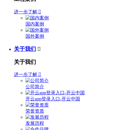
进一步了解

国内案例
国外案例
关于我们

关于我们
进一步了解

公司简介
开云app登录入口-开云中国
荣誉资质
发展历程