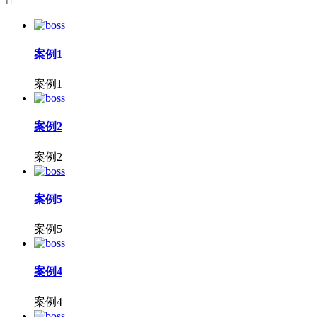

案例1
案例1
案例2
案例2
案例5
案例5
案例4
案例4