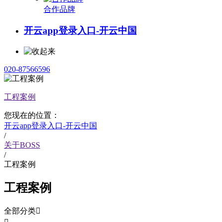
合作品牌
开云app登录入口-开云中国
020-87566596
工程案例
您现在的位置：
开云app登录入口-开云中国
/
关于BOSS
/
工程案例
工程案例
全部分类
