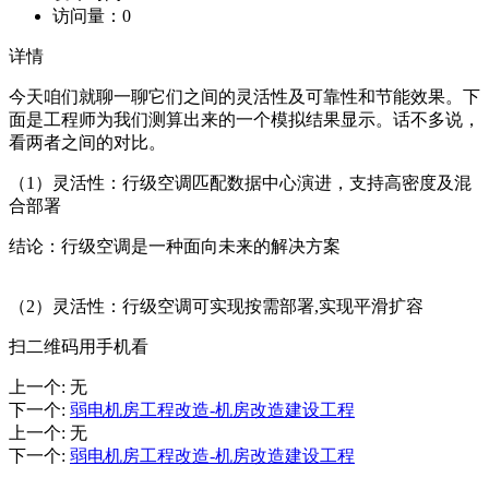
访问量：
0
详情
今天咱们就聊一聊它们之间的灵活性及可靠性和节能效果。下
面是工程师为我们测算出来的一个模拟结果显示。话不多说，
看两者之间的对比。
（1）灵活性：行级空调匹配数据中心演进，支持高密度及混
合部署
结论：行级空调是一种面向未来的解决方案
（2）灵活性：行级空调可实现按需部署,实现平滑扩容
扫二维码用手机看
上一个
:
无
下一个
:
弱电机房工程改造-机房改造建设工程
上一个
:
无
下一个
:
弱电机房工程改造-机房改造建设工程