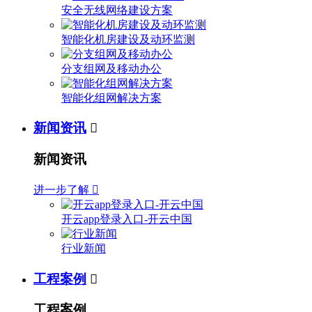
安全无线网络建设方案
智能化机房建设及动环监测
分支组网及移动办公
智能化组网解决方案
新闻资讯

新闻资讯
进一步了解

开云app登录入口-开云中国
行业新闻
工程案例

工程案例