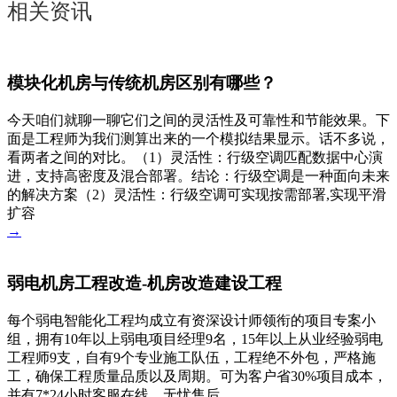
相关资讯
模块化机房与传统机房区别有哪些？
今天咱们就聊一聊它们之间的灵活性及可靠性和节能效果。下
面是工程师为我们测算出来的一个模拟结果显示。话不多说，
看两者之间的对比。（1）灵活性：行级空调匹配数据中心演
进，支持高密度及混合部署。结论：行级空调是一种面向未来
的解决方案（2）灵活性：行级空调可实现按需部署,实现平滑
扩容
→
弱电机房工程改造-机房改造建设工程
每个弱电智能化工程均成立有资深设计师领衔的项目专案小
组，拥有10年以上弱电项目经理9名，15年以上从业经验弱电
工程师9支，自有9个专业施工队伍，工程绝不外包，严格施
工，确保工程质量品质以及周期。可为客户省30%项目成本，
并有7*24小时客服在线，无忧售后。